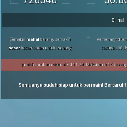
726340
$0.0
0
hal
Semakin
mahal
barang, semakin
Pemenang diten
besar
kesempatan untuk menang
sesudah 90 de
Jumlah taruhan minimal ~ $11.74. Maksimum 15 barang
Semuanya sudah siap untuk bermain! Bertaruh!