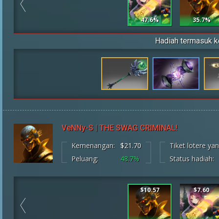
47.6%
35.7%
Hadiah termasuk k
VeNNy-S | THE SWAG CRIMINAL!
Kemenangan:
$21.70
Tiket lotere y
Peluang:
48.7%
Status hadiah:
$10.57
$7.60