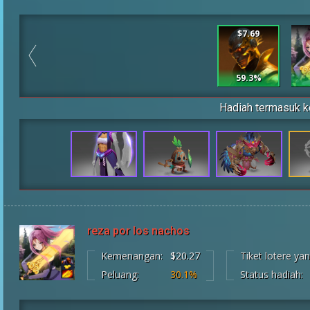
$7.69
59.3%
Hadiah termasuk k
reza por los nachos
Kemenangan:
$20.27
Tiket lotere y
Peluang:
30.1%
Status hadiah: